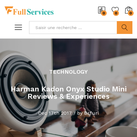
0
0
0
Recherc
TECHNOLOGY
Harman Kadon Onyx Studio Mini
Reviews & Experiences
Dec 17th 2017 / by Drfuri