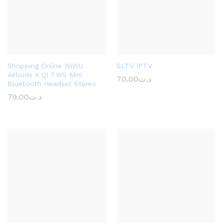
ce
Shopping Online WiWU
SLTV IPTV
Airbuds X QI TWS Mini
70.00
د.ت
Bluetooth Headset Stereo
79.00
د.ت