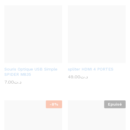
Souris Optique USB Simple
spliter HDMI 4 PORTES
SPIDER M835
49.00
د.ت
7.00
د.ت
-
8
%
Epuisé