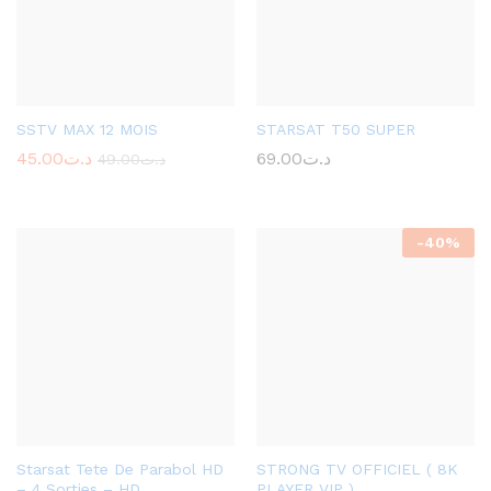
SSTV MAX 12 MOIS
STARSAT T50 SUPER
45.00
د.ت
69.00
د.ت
49.00
د.ت
-
40
%
Starsat Tete De Parabol HD
STRONG TV OFFICIEL ( 8K
– 4 Sorties – HD
PLAYER VIP )