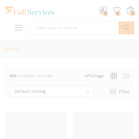
0
0
0
Recherc
Accueil
143
Produits trouvés
Affichage
Default sorting
Filter
x