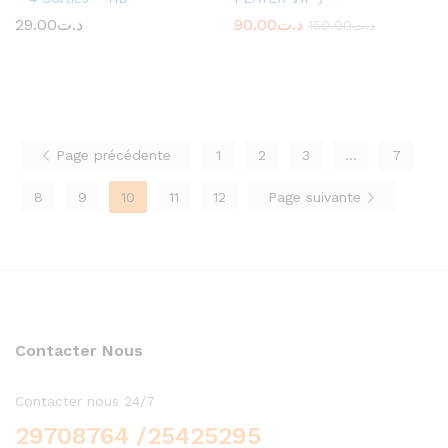
29.00
د.ت
90.00
د.ت
150.00
د.ت
Page précédente
1
2
3
…
7
8
9
10
11
12
Page suivante
Contacter Nous
Contacter nous 24/7
29708764 /25425295